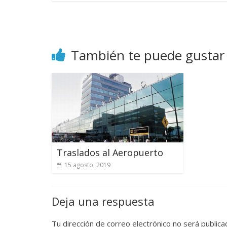
experiences
in
Lima
and
También te puede gustar
Cusco,
revealing
the
country's
rich
history,
vibrant
culture
Traslados al Aeropuerto
and
15 agosto, 2019
hidden
treasures.
Deja una respuesta
Tu dirección de correo electrónico no será publica