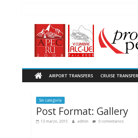
Saltar
al
contenido
LimaLimo
Discover
the
heart
of
Peru
AIRPORT TRANSFERS
CRUISE TRANSFE
with
Lima
Limo's
personalized
Sin categoría
tours.
Post Format: Gallery
We
13 marzo, 2015
admin
0 comentarios
offer
authentic,
immersive