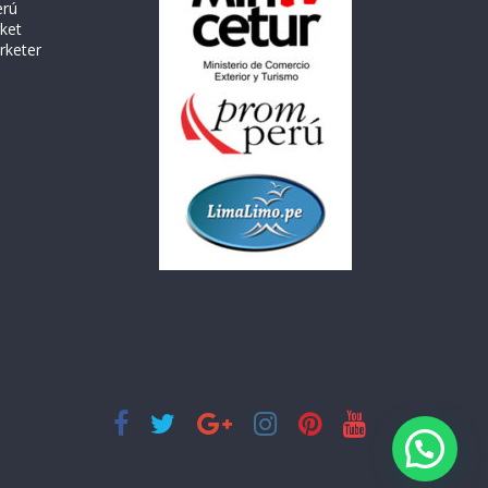
erú
rket
rketer